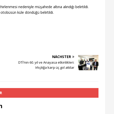
irlenmesi nedeniyle müşahede altına alındığı belirtildi.
) otobüsün küle döndüğü belirtildi.
NÄCHSTER
DTİ’nin 60. yıl ve Anayasa etkinlikleri:
Irkçılığa karşı üç gol attılar
R
n