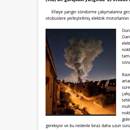
e
te
s
a
y
n
İtfaiye yangın söndürme çalışmalarına ge
b
r
A
g
Li
otobüslere yerleştirilmiş elektrik motorlarının zo
o
p
e
n
Duru
o
p
k
Dani
k
elek
nokt
tama
sönd
Baze
arta
süre
çalı
tehl
mühe
nokt
gide
gerekiyor ve bu nedenle biraz daha uzun sürü