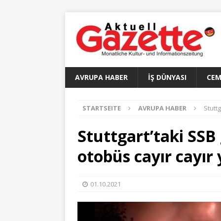
AVRUPA HABER
İŞ DÜNYASI
CEM
STARTSEITE
AVRUPA HABER
Stutt
Stuttgart’taki SSB
otobüs cayır cayır
01.10.2021