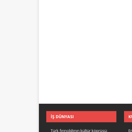
İŞ DÜNYASI
K
Türk fırıncılığının kültür köprüsü:
Er