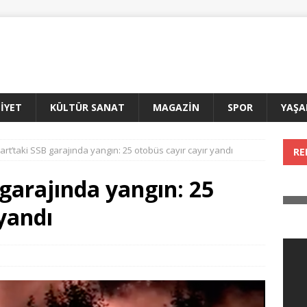
İYET
KÜLTÜR SANAT
MAGAZİN
SPOR
YAŞ
gart’taki SSB garajında yangın: 25 otobüs cayır cayır yandı
RE
 garajında yangın: 25
 yandı