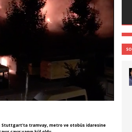
SO
Stuttgart’ta tramvay, metro ve otobüs idaresine
ayır cayır yanıp kül oldu.