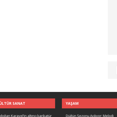
ÜLTÜR SANAT
YAŞAM
doğan Karayel’in altıncı karikatür
Düğün Sezonu Açılıyor: Melodi