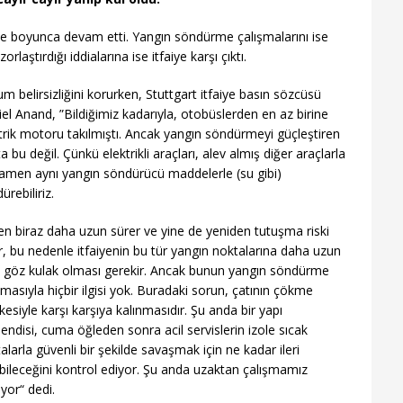
ce boyunca devam etti. Yangın söndürme çalışmalarını ise
rlaştırdığı iddialarına ise itfaiye karşı çıktı.
m belirsizliğini korurken, Stuttgart itfaiye basın sözcüsü
el Anand, ”Bildiğimiz kadarıyla, otobüslerden en az birine
trik motoru takılmıştı. Ancak yangın söndürmeyi güçleştiren
a bu değil. Çünkü elektrikli araçları, alev almış diğer araçlarla
men aynı yangın söndürücü maddelerle (su gibi)
ürebiliriz.
n biraz daha uzun sürer ve yine de yeniden tutuşma riski
r, bu nedenle itfaiyenin bu tür yangın noktalarına daha uzun
 göz kulak olması gerekir. Ancak bunun yangın söndürme
şmasıyla hiçbir ilgisi yok. Buradaki sorun, çatının çökme
ikesiyle karşı karşıya kalınmasıdır. Şu anda bir yapı
ndisi, cuma öğleden sonra acil servislerin izole sıcak
alarla güvenli bir şekilde savaşmak için ne kadar ileri
bileceğini kontrol ediyor. Şu anda uzaktan çalışmamız
yor“ dedi.