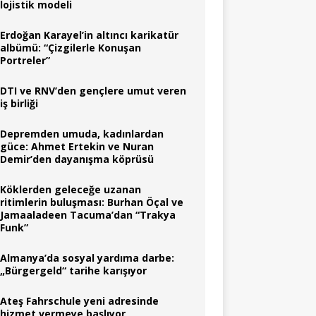
lojistik modeli
Erdoğan Karayel’in altıncı karikatür
albümü: “Çizgilerle Konuşan
Portreler”
DTI ve RNV’den gençlere umut veren
iş birliği
Depremden umuda, kadınlardan
güce: Ahmet Ertekin ve Nuran
Demir’den dayanışma köprüsü
Köklerden geleceğe uzanan
ritimlerin buluşması: Burhan Öçal ve
Jamaaladeen Tacuma’dan “Trakya
Funk”
Almanya’da sosyal yardıma darbe:
„Bürgergeld“ tarihe karışıyor
Ateş Fahrschule yeni adresinde
hizmet vermeye başlıyor