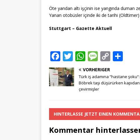
Öte yandan altı işçinin ise yangında duman zeh
Yanan otobüsler içinde iki de tarihi (Oldtimer
Stuttgart – Gazette Aktuell
F
T
W
M
C
T
a
w
h
e
o
ei
VORHERIGER
c
it
at
ss
p
le
Türk iş adamına “hastane şoku“:
e
te
s
a
y
n
Böbrek taşı düşürürken kapıdan
çevirmişler
b
r
A
g
Li
o
p
e
n
o
p
k
HINTERLASSE JETZT EINEN KOMMENTA
k
Kommentar hinterlasse