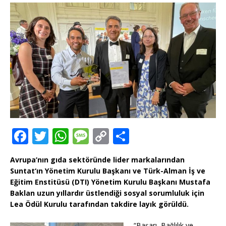
F
T
W
M
C
T
a
w
h
e
o
ei
Avrupa’nın gıda sektöründe lider markalarından
c
it
at
ss
p
le
Suntat‘ın Yönetim Kurulu Başkanı ve Türk-Alman İş ve
e
te
s
a
y
n
Eğitim Enstitüsü (DTI) Yönetim Kurulu Başkanı Mustafa
Baklan uzun yıllardır üstlendiği sosyal sorumluluk için
b
r
A
g
Li
Lea Ödül Kurulu tarafından takdire layık görüldü.
o
p
e
n
“Başarı, Bağlılık ve