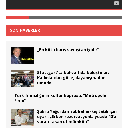
SON HABERLER
„En kötü barış savaştan iyidir“
Stuttgart’ta kahvaltıda buluştular:
Kadınlardan güce, dayanışmadan
umuda
Türk fırıncılığının kültür köprüsü: “Metropole
Fırını”
Şükrü Yağcı’dan sobbahar-kış tatili için
uyarı: „Erken rezervasyonla yüzde 40’a
varan tasarruf mümkün“