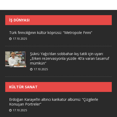
İŞ DÜNYASI
Türk fırıncılığının kültür köprüsü: “Metropole Fırını”
17.10.2025
Şükrü Yağcı’dan sobbahar-kış tatili için uyarı:
„Erken rezervasyonla yüzde 40’a varan tasarruf
mümkün“
17.10.2025
KÜLTÜR SANAT
Erdoğan Karayel’in altıncı karikatür albümü: “Çizgilerle
Konuşan Portreler”
17.10.2025