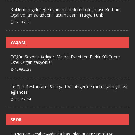
Köklerden geleceğe uzanan ritimlerin buluşması: Burhan
Öçal ve Jamaaladeen Tacuma’dan “Trakya Funk”
17.10.2025
YAŞAM
Düğün Sezonu Açılıyor: Melodi Event’ten Farklı Kültürlere
Özel Organizasyonlar
15.09.2025
Le Chic Restaurant: Stuttgart Vaihingen’de muhteşem yılbaşı
eğlencesi
03.12.2024
SPOR
Gaziantep Nesibe Aydın’da başarılar zinciri: Sporda ve