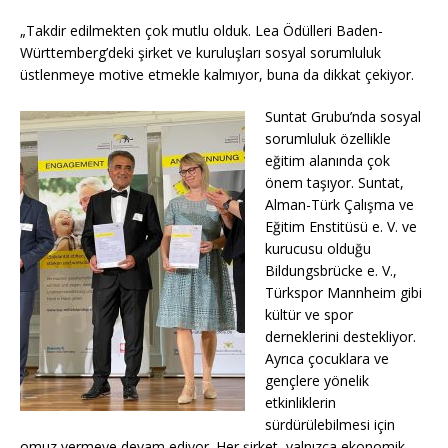
„Takdir edilmekten çok mutlu olduk. Lea Ödülleri Baden-
Württemberg’deki şirket ve kuruluşları sosyal sorumluluk
üstlenmeye motive etmekle kalmıyor, buna da dikkat çekiyor.
Suntat Grubu’nda sosyal
sorumluluk özellikle
eğitim alanında çok
önem taşıyor. Suntat,
Alman-Türk Çalışma ve
Eğitim Enstitüsü e. V. ve
kurucusu olduğu
Bildungsbrücke e. V.,
Türkspor Mannheim gibi
kültür ve spor
derneklerini destekliyor.
Ayrıca çocuklara ve
gençlere yönelik
etkinliklerin
sürdürülebilmesi için
omuz vermeye devam ediyor. Her şirket, yalnızca ekonomik