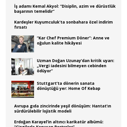
İş adamı Kemal Akyol: “Disiplin, azim ve dürüstlük
başarının temelidir”
Kardeşler Kuyumculuk’ta sonbahara özel indirim
fırsatı
“Kar Chef Premium Döner”: Anne ve
oğulun kalite hikâyesi
Uzman Doğan Uzunay’dan kritik uyarı:
„Vergi iadesini bilmeyen cebinden
ödüyor“
Stuttgart’ta dönerin sanata
dönüştüğü yer: Home Of Kebap
Avrupa gıda zincirinde yeşil dönüşüm: Hantat’ın
sürdürülebilir lojistik modeli
Erdoğan Karayel’in altıncı karikatür albümü:
“Çizgilerle Konuşan Portreler”