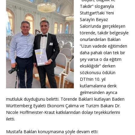
o
p
k
Takdir” sloganıyla
k
Stuttgart’taki Yeni
Saray’ın Beyaz
Salon’unda gerçekleşen
törende, takdir belgesiyle
onurlandırılan Baklan
“Uzun vadede eğitimden
daha pahalı olan tek bir
şey varsa o da eğitim
eksikliğidir” derken
sözkonusu ödülün
DTI’nin 10. yıl
kutlamalarına denk
gelmesinden ayrıca
mutluluk duyduğunu belirtti. Törende Baklan’ı kutlayan Baden
Württemberg Eyaleti Ekonomi Çalıma ve Turizm Bakanı Dr.
Nicole Hoffmeister-Kraut katkılarından dolayı teşekkürlerini
iletti.
Mustafa Baklan konuşmasına şöyle devam etti: