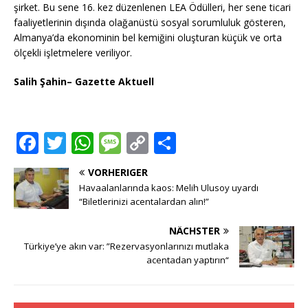
şirket. Bu sene 16. kez düzenlenen LEA Ödülleri, her sene ticari
faaliyetlerinin dışında olağanüstü sosyal sorumluluk gösteren,
Almanya’da ekonominin bel kemiğini oluşturan küçük ve orta
ölçekli işletmelere veriliyor.
Salih Şahin– Gazette Aktuell
F
T
W
M
C
T
a
w
h
e
o
ei
VORHERIGER
c
it
at
ss
p
le
Havaalanlarında kaos: Melih Ulusoy uyardı
e
te
s
a
y
n
“Biletlerinizi acentalardan alın!”
b
r
A
g
Li
NÄCHSTER
o
p
e
n
Türkiye’ye akın var: ”Rezervasyonlarınızı mutlaka
acentadan yaptırın“
o
p
k
k