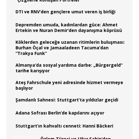
DTI ve RNV’den gençlere umut veren iş birliği
Depremden umuda, kadınlardan güce: Ahmet
Ertekin ve Nuran Demir’den dayanışma köprüsü
Köklerden geleceğe uzanan ritimlerin buluşması:
Burhan Öçal ve Jamaaladeen Tacuma’dan
“Trakya Funk”
Almanya’da sosyal yardıma darbe: „Bürgergeld“
tarihe karışıyor
Ateş Fahrschule yeni adresinde hizmet vermeye
başlıyor
Şamdanlı Sahnesi: Stuttgart’ta yıldızlar geçidi
Adana Sofrası Berlin’de kapılarını açıyor
Stuttgart’ın kahvaltı cenneti: Hanni Bäckeri
Özlem Türeci ve Uğur Şahin’den