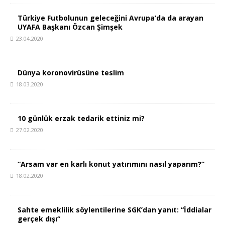
Türkiye Futbolunun geleceğini Avrupa’da da arayan
UYAFA Başkanı Özcan Şimşek
23.04.2020
Dünya koronovirüsüne teslim
18.03.2020
10 günlük erzak tedarik ettiniz mi?
27.02.2020
“Arsam var en karlı konut yatırımını nasıl yaparım?”
18.02.2020
Sahte emeklilik söylentilerine SGK’dan yanıt: “İddialar
gerçek dışı“