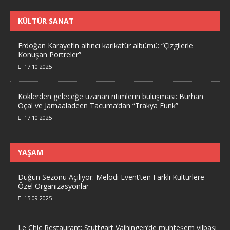
KÜLTÜR SANAT
Erdoğan Karayel’in altıncı karikatür albümü: “Çizgilerle
Konuşan Portreler”
17.10.2025
Köklerden geleceğe uzanan ritimlerin buluşması: Burhan
Öçal ve Jamaaladeen Tacuma’dan “Trakya Funk”
17.10.2025
YAŞAM
Düğün Sezonu Açılıyor: Melodi Event’ten Farklı Kültürlere
Özel Organizasyonlar
15.09.2025
Le Chic Restaurant: Stuttgart Vaihingen’de muhteşem yılbaşı