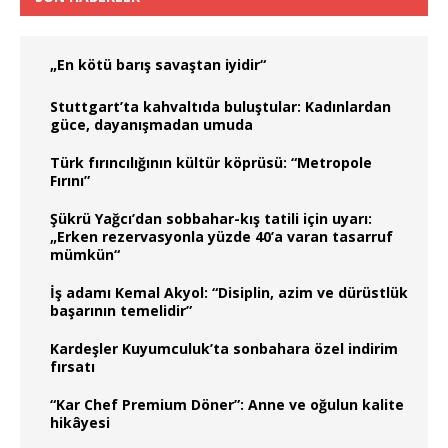
„En kötü barış savaştan iyidir“
Stuttgart’ta kahvaltıda buluştular: Kadınlardan
güce, dayanışmadan umuda
Türk fırıncılığının kültür köprüsü: “Metropole
Fırını”
Şükrü Yağcı’dan sobbahar-kış tatili için uyarı:
„Erken rezervasyonla yüzde 40’a varan tasarruf
mümkün“
İş adamı Kemal Akyol: “Disiplin, azim ve dürüstlük
başarının temelidir”
Kardeşler Kuyumculuk’ta sonbahara özel indirim
fırsatı
“Kar Chef Premium Döner”: Anne ve oğulun kalite
hikâyesi