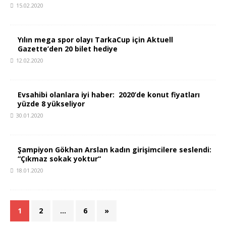
15.02.2020
Yılın mega spor olayı TarkaCup için Aktuell
Gazette’den 20 bilet hediye
12.02.2020
Evsahibi olanlara iyi haber: 2020’de konut fiyatları
yüzde 8 yükseliyor
30.01.2020
Şampiyon Gökhan Arslan kadın girişimcilere seslendi:
“Çıkmaz sokak yoktur“
18.01.2020
1
2
…
6
»