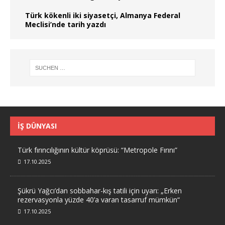
Türk kökenli iki siyasetçi, Almanya Federal
Meclisi’nde tarih yazdı
İŞ DÜNYASI
Türk fırıncılığının kültür köprüsü: “Metropole Fırını”
17.10.2025
Şükrü Yağcı’dan sobbahar-kış tatili için uyarı: „Erken
rezervasyonla yüzde 40’a varan tasarruf mümkün“
17.10.2025