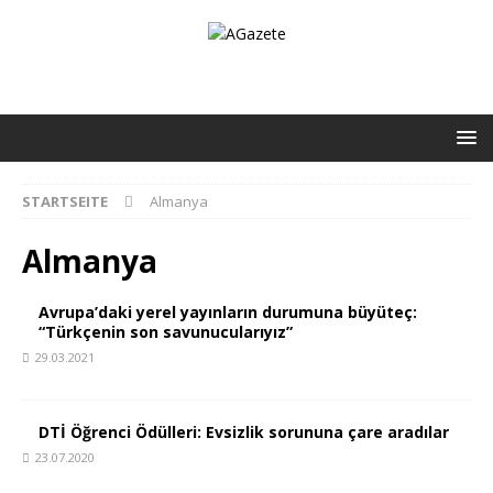
STARTSEITE
Almanya
Almanya
Avrupa’daki yerel yayınların durumuna büyüteç:
“Türkçenin son savunucularıyız”
29.03.2021
DTİ Öğrenci Ödülleri: Evsizlik sorununa çare aradılar
23.07.2020