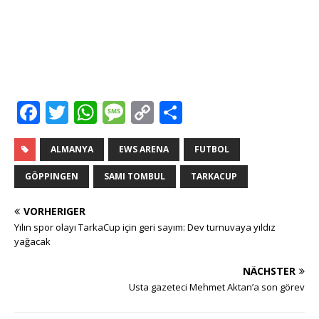
F
T
W
M
C
T
a
w
h
e
o
ei
c
it
at
ss
p
le
ALMANYA
EWS ARENA
FUTBOL
e
te
s
a
y
n
GÖPPINGEN
SAMI TOMBUL
TARKACUP
b
r
A
g
Li
VORHERIGER
o
p
e
n
Yılın spor olayı TarkaCup için geri sayım: Dev turnuvaya yıldız
o
p
k
yağacak
k
NÄCHSTER
Usta gazeteci Mehmet Aktan’a son görev