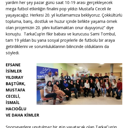
yardım her şey pazar günü saat 10-19 arası gerçekleşecek
mega futbol etkinliğin finalini pop yıldızı Mustafa Ceceli ile
yaşayacağız. Herkesi 20. yıl kutlamamıza bekliyoruz. Çokkültürlü
topluma, barış, dostluk ve huzur içinde birlikte yaşama örnek
olan projemizin 20. yılını kutlamaktan onur duyuyoruz” diye
konuştu. TarkaCup’ın fikir babası ve kurucusu Sami Tombul,
tam 19 yıldan bu yana sosyal projelerle de futbolu bir araya
getirdiklerini ve sorumluluklarının bilincinde olduklarını da
söyledi.
EFSANE
İSİMLER
YILDIRAY
BAŞTÜRK,
MUSTAFA
CECELİ,
İSMAİL
HACIOĞLU
VE DAHA KİMLER
Sporseverlere unutulmaz bir gün yaşatacak olan TarkaCup’ın