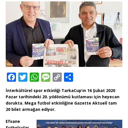
F
T
W
M
C
T
a
w
h
e
o
ei
İnterkültürel spor etkinliği TarkaCup’ın 16 Şubat 2020
c
it
at
ss
p
le
Pazar tarihindeki 20. yıldönümü kutlaması için heyecan
e
te
s
a
y
n
dorukta. Mega futbol etkinliğine Gazette Aktuell tam
20 bilet armağan ediyor.
b
r
A
g
Li
o
p
e
n
Efsane
futbolcular,