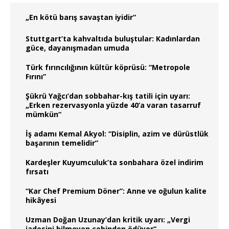
„En kötü barış savaştan iyidir“
Stuttgart’ta kahvaltıda buluştular: Kadınlardan
güce, dayanışmadan umuda
Türk fırıncılığının kültür köprüsü: “Metropole
Fırını”
Şükrü Yağcı’dan sobbahar-kış tatili için uyarı:
„Erken rezervasyonla yüzde 40’a varan tasarruf
mümkün“
İş adamı Kemal Akyol: “Disiplin, azim ve dürüstlük
başarının temelidir”
Kardeşler Kuyumculuk’ta sonbahara özel indirim
fırsatı
“Kar Chef Premium Döner”: Anne ve oğulun kalite
hikâyesi
Uzman Doğan Uzunay’dan kritik uyarı: „Vergi
iadesini bilmeyen cebinden ödüyor“