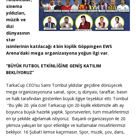
o
p
k
sinema
k
yıldızları,
müzik ve
dizi
dünyasının
star
isimlerinin katılacağı 4 bin kişilik Göppingen EWS
Arena’daki mega organizasyona yoğun ilgi var.
“BÜYÜK FUTBOL ETKİNLİĞİNE GENİŞ KATILIM
BEKLİYORUZ”
TarkaCup CEO’su Sami Tombul yıldızlar geçidine dönüşecek
mega organizasyonuna sanat, spor, iş dünyası, taraftar, basın
ve halk tarafından gösterilen büyük ilgiye teşekkür etti. Tombul
“Bu yılki 20. yıla özel Tarkacup için 20 kişilik ekibimizle altı ay
boyunca büyük hazırlık yaptık. Sporseverleri, tüm misafirlerimizi
en iyi şekilde ağırlamak istiyoruz. Başarılı organizasyon ile 20.
yılımıza yakışan bir spor etkinliğe ve kutlamalar misafirlerimizi
bekliyor. 16 Şubat’ı kimse kaçırmasın. Spor, müzik, şov, dans,