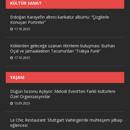
KÜLTÜR SANAT
Erdoğan Karayel’in altıncı karikatür albümü: “Çizgilerle
Konuşan Portreler”
17.10.2025
Köklerden geleceğe uzanan ritimlerin buluşması: Burhan
Öçal ve Jamaaladeen Tacuma’dan “Trakya Funk”
17.10.2025
YAŞAM
Düğün Sezonu Açılıyor: Melodi Event’ten Farklı Kültürlere
Özel Organizasyonlar
15.09.2025
Le Chic Restaurant: Stuttgart Vaihingen’de muhteşem yılbaşı
eğlencesi