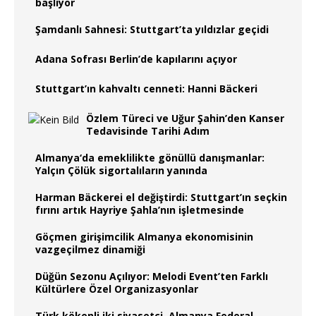
başlıyor
Şamdanlı Sahnesi: Stuttgart’ta yıldızlar geçidi
Adana Sofrası Berlin’de kapılarını açıyor
Stuttgart’ın kahvaltı cenneti: Hanni Bäckeri
Özlem Türeci ve Uğur Şahin’den Kanser
Tedavisinde Tarihi Adım
Almanya‘da emeklilikte gönüllü danışmanlar:
Yalçın Çölük sigortalıların yanında
Harman Bäckerei el değiştirdi: Stuttgart’ın seçkin
fırını artık Hayriye Şahla’nın işletmesinde
Göçmen girişimcilik Almanya ekonomisinin
vazgeçilmez dinamiği
Düğün Sezonu Açılıyor: Melodi Event’ten Farklı
Kültürlere Özel Organizasyonlar
Türk kökenli iki siyasetçi, Almanya Federal