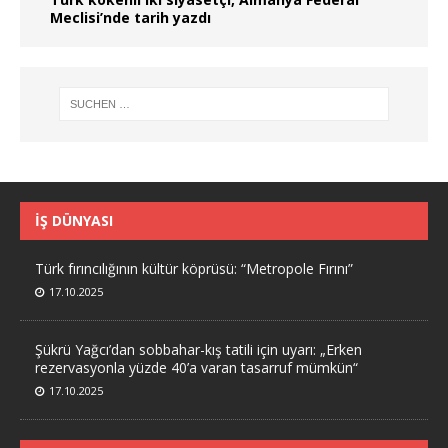
Meclisi’nde tarih yazdı
İŞ DÜNYASI
Türk fırıncılığının kültür köprüsü: “Metropole Fırını”
17.10.2025
Şükrü Yağcı’dan sobbahar-kış tatili için uyarı: „Erken
rezervasyonla yüzde 40’a varan tasarruf mümkün“
17.10.2025