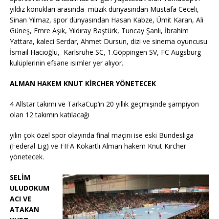
yıldız konukları arasında müzik dünyasından Mustafa Ceceli,
Sinan Yılmaz, spor dünyasından Hasan Kabze, Ümit Karan, Ali
Güneş, Emre Aşık, Yıldıray Baştürk, Tuncay Şanlı, İbrahim
Yattara, kaleci Serdar, Ahmet Dursun, dizi ve sinema oyuncusu
İsmail Hacıoğlu, Karlsruhe SC, 1.Göppingen SV, FC Augsburg
kulüplerinin efsane isimler yer alıyor.
ALMAN HAKEM KNUT KİRCHER YÖNETECEK
4 Allstar takımı ve TarkaCup’ın 20 yıllık geçmişinde şampiyon
olan 12 takımın katılacağı
yılın çok özel spor olayında final maçını ise eski Bundesliga
(Federal Lig) ve FIFA Kokartlı Alman hakem Knut Kircher
yönetecek.
SELİM
ULUDOKUM
ACI VE
ATAKAN