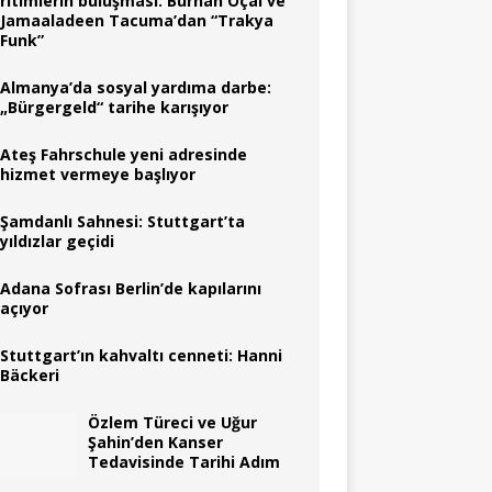
ritimlerin buluşması: Burhan Öçal ve
Jamaaladeen Tacuma’dan “Trakya
Funk”
Almanya’da sosyal yardıma darbe:
„Bürgergeld“ tarihe karışıyor
Ateş Fahrschule yeni adresinde
hizmet vermeye başlıyor
Şamdanlı Sahnesi: Stuttgart’ta
yıldızlar geçidi
Adana Sofrası Berlin’de kapılarını
açıyor
Stuttgart’ın kahvaltı cenneti: Hanni
Bäckeri
Özlem Türeci ve Uğur
Şahin’den Kanser
Tedavisinde Tarihi Adım