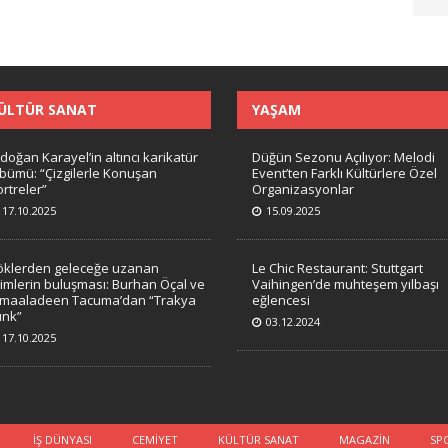
ÜLTÜR SANAT
YAŞAM
doğan Karayel’in altıncı karikatür
Düğün Sezonu Açılıyor: Melodi
lbümü: “Çizgilerle Konuşan
Event’ten Farklı Kültürlere Özel
rtreler”
Organizasyonlar
17.10.2025
15.09.2025
öklerden geleceğe uzanan
Le Chic Restaurant: Stuttgart
timlerin buluşması: Burhan Öçal ve
Vaihingen’de muhteşem yılbaşı
amaaladeen Tacuma’dan “Trakya
eğlencesi
unk”
03.12.2024
17.10.2025
İŞ DÜNYASI
CEMİYET
KÜLTÜR SANAT
MAGAZİN
SP