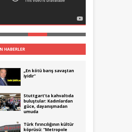
N HABERLER
„En kötü barış savaştan
iyidir“
Stuttgart’ta kahvaltıda
buluştular: Kadınlardan
güce, dayanışmadan
umuda
Türk fırıncılığının kültür
köprüsü: “Metropole