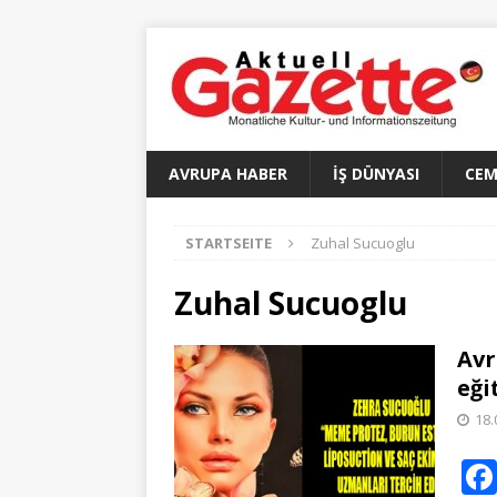
AVRUPA HABER
İŞ DÜNYASI
CEM
STARTSEITE
Zuhal Sucuoglu
Zuhal Sucuoglu
Avr
eği
18.