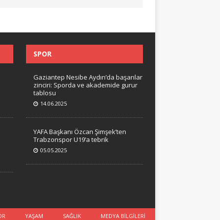
SPOR
Gaziantep Nesibe Aydın’da başarılar
zinciri: Sporda ve akademide gurur
tablosu
14.06.2025
YAFA Başkanı Özcan Şimşek’ten
Trabzonspor U19’a tebrik
05.05.2025
OR
YAŞAM
SAĞLIK
MEDYA BİLGİLERİ