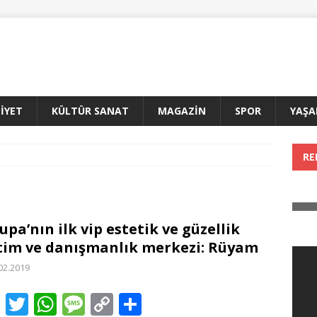
İYET
KÜLTÜR SANAT
MAGAZİN
SPOR
YAŞ
RE
upa’nın ilk vip estetik ve güzellik
tim ve danışmanlık merkezi: Rüyam
02.2019
F
T
W
M
C
T