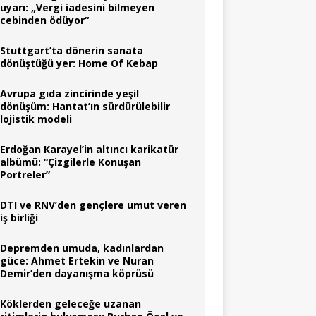
uyarı: „Vergi iadesini bilmeyen
cebinden ödüyor“
Stuttgart’ta dönerin sanata
dönüştüğü yer: Home Of Kebap
Avrupa gıda zincirinde yeşil
dönüşüm: Hantat’ın sürdürülebilir
lojistik modeli
Erdoğan Karayel’in altıncı karikatür
albümü: “Çizgilerle Konuşan
Portreler”
DTI ve RNV’den gençlere umut veren
iş birliği
Depremden umuda, kadınlardan
güce: Ahmet Ertekin ve Nuran
Demir’den dayanışma köprüsü
Köklerden geleceğe uzanan