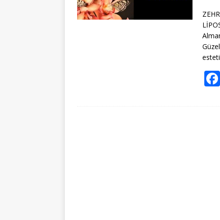
ZEHR
LİPO
Alman
Güzel
estet