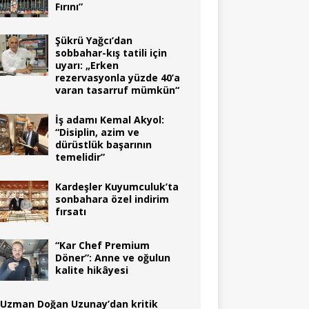
Fırını”
Şükrü Yağcı’dan
sobbahar-kış tatili için
uyarı: „Erken
rezervasyonla yüzde 40’a
varan tasarruf mümkün“
İş adamı Kemal Akyol:
“Disiplin, azim ve
dürüstlük başarının
temelidir”
Kardeşler Kuyumculuk’ta
sonbahara özel indirim
fırsatı
“Kar Chef Premium
Döner”: Anne ve oğulun
kalite hikâyesi
Uzman Doğan Uzunay’dan kritik