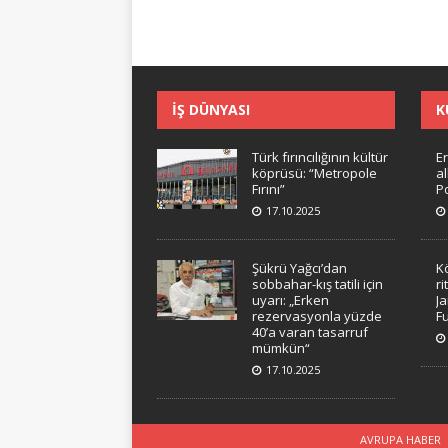
İŞ DÜNYASI
K
Türk fırıncılığının kültür
Er
köprüsü: “Metropole
a
Fırını”
Po
17.10.2025
Şükrü Yağcı’dan
K
sobbahar-kış tatili için
ri
uyarı: „Erken
J
rezervasyonla yüzde
F
40’a varan tasarruf
mümkün“
17.10.2025
AVRUPA HABER