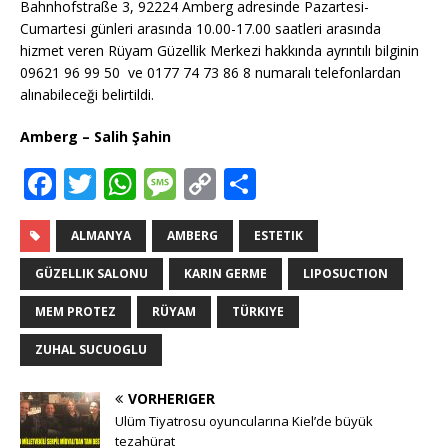
Bahnhofstraße 3, 92224 Amberg adresinde Pazartesi-
Cumartesi günleri arasında 10.00-17.00 saatleri arasında
hizmet veren Rüyam Güzellik Merkezi hakkında ayrıntılı bilginin
09621 96 99 50
ve 0177 74 73 86 8 numaralı telefonlardan
alınabileceği belirtildi.
Amberg – Salih Şahin
F
T
W
M
C
T
a
w
h
e
o
ei
c
it
at
ss
p
le
ALMANYA
AMBERG
ESTETIK
e
te
s
a
y
n
GÜZELLIK SALONU
KARIN GERME
LIPOSUCTION
b
r
A
g
Li
MEM PROTEZ
RÜYAM
TÜRKIYE
o
p
e
n
ZUHAL SUCUOGLU
o
p
k
k
VORHERIGER
Ulüm Tiyatrosu oyuncularına Kiel’de büyük
tezahürat