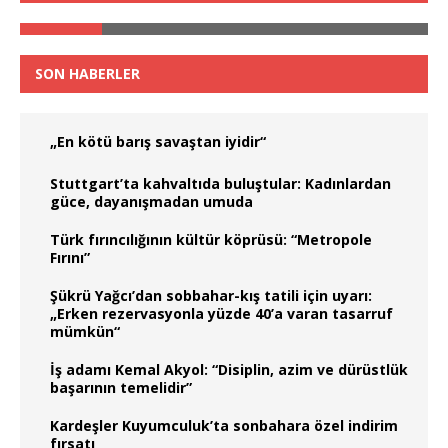
SON HABERLER
„En kötü barış savaştan iyidir“
Stuttgart’ta kahvaltıda buluştular: Kadınlardan
güce, dayanışmadan umuda
Türk fırıncılığının kültür köprüsü: “Metropole
Fırını”
Şükrü Yağcı’dan sobbahar-kış tatili için uyarı:
„Erken rezervasyonla yüzde 40’a varan tasarruf
mümkün“
İş adamı Kemal Akyol: “Disiplin, azim ve dürüstlük
başarının temelidir”
Kardeşler Kuyumculuk’ta sonbahara özel indirim
fırsatı