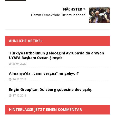
NÄCHSTER
Hamm Cemevi’nde Hızır muhabbeti
ÄHNLICHE ARTIKEL
Türkiye Futbolunun geleceğini Avrupa’da da arayan
UYAFA Başkanı Özcan Şimşek
23.04.2020
Almanya’da „cami vergisi“ mi geliyor?
26.12.2018
Engin Group’tan Duisburg şubesine dev açılış
17.12.2018
HINTERLASSE JETZT EINEN KOMMENTAR