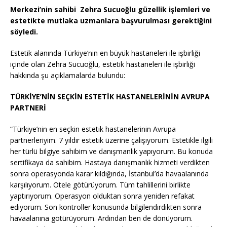
o
p
k
Merkezi’nin sahibi
Zehra Sucuoğlu güzellik işlemleri ve
k
estetikte mutlaka uzmanlara başvurulması gerektiğini
söyledi.
Estetik alanında Türkiye‘nin en büyük hastaneleri ile işbirliği
içinde olan Zehra Sucuoğlu, estetik hastaneleri ile işbirliği
hakkında şu açıklamalarda bulundu:
TÜRKİYE’NİN SEÇKİN ESTETİK HASTANELERİNİN AVRUPA
PARTNERİ
“Türkiye’nin en seçkin estetik hastanelerinin Avrupa
partnerleriyim. 7 yıldır estetik üzerine çalışıyorum. Estetikle ilgili
her türlü bilgiye sahibim ve danışmanlık yapıyorum. Bu konuda
sertifikaya da sahibim. Hastaya danışmanlık hizmeti verdikten
sonra operasyonda karar kıldığında, İstanbul’da havaalanında
karşılıyorum. Otele götürüyorum. Tüm tahlillerini birlikte
yaptırıyorum. Operasyon olduktan sonra yeniden refakat
ediyorum. Son kontroller konusunda bilgilendirdikten sonra
havaalanına götürüyorum. Ardından ben de dönüyorum.