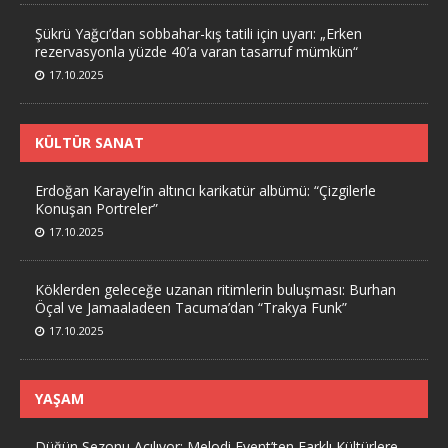
Şükrü Yağcı’dan sobbahar-kış tatili için uyarı: „Erken
rezervasyonla yüzde 40’a varan tasarruf mümkün“
17.10.2025
KÜLTÜR SANAT
Erdoğan Karayel’in altıncı karikatür albümü: “Çizgilerle
Konuşan Portreler”
17.10.2025
Köklerden geleceğe uzanan ritimlerin buluşması: Burhan
Öçal ve Jamaaladeen Tacuma’dan “Trakya Funk”
17.10.2025
YAŞAM
Düğün Sezonu Açılıyor: Melodi Event’ten Farklı Kültürlere