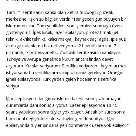
Tam 21 sertifikanın sahibi olan Zehra Sucuoğlu güzellik
merkezine ilişkin şu bilgileri verdi:
“Her geçen gün büyüyen bir
işletmemiz var. Tüm yenilikleri, son işlemleri sunmaya özen
gösteriyoruz. İpek kirpik, lazer epilasyon, protez tırnak (jel
teknik, akrilik teknik), kalıcı makyaj, kaynak saç, ağda, iple yüz
alma gibi alanlarda hizmet veriyoruz. 21 sertifikam var. 7
uzmanlık, 7 profesyonellik, 7 ustalık sertifikasının sahibiyim.
Türkiye ve Avrupa genelinde kurumlar tarafından davet
alıyorum. Kurslar veriyorum. Sertifika veriyorum. İş yeri açmak
istiyorsanız bu sertifikalara sahip olmanız gerekiyor. Örneğin
iğneli epilasyonda Türkiye’den gelen hocalarımız sertifika
veriyor.
İğneli epilasyon dediğimiz işlemle lazerle sonuç alınamayan
durumlarda dahi sonuç alıyoruz. Lazer epilasyonda 10-15
seans yaptıktan sonra tüyler yok oluyor. Ancak bir süre sonra
hormanal değişiklikler olursa tüyler geri dönebiliyor. İğne
epilasyonda tüyler bir daha geri dönmemek üzere yok ediliyor.“