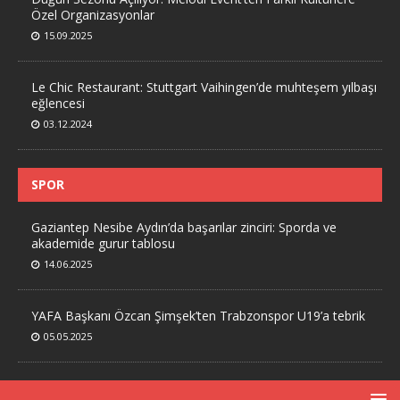
Özel Organizasyonlar
15.09.2025
Le Chic Restaurant: Stuttgart Vaihingen’de muhteşem yılbaşı
eğlencesi
03.12.2024
SPOR
Gaziantep Nesibe Aydın’da başarılar zinciri: Sporda ve
akademide gurur tablosu
14.06.2025
YAFA Başkanı Özcan Şimşek’ten Trabzonspor U19’a tebrik
05.05.2025