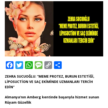
F
T
W
M
C
T
a
w
h
e
o
ei
ZEHRA SUCUOĞLU: “MEME PROTEZ, BURUN ESTETİĞİ,
c
it
at
ss
p
le
LİPOSUCTİON VE SAÇ EKİMİNDE UZMANLARI TERCİH
e
te
s
a
y
n
EDİN“
b
r
A
g
Li
Almanya’nın Amberg kentinde başarıyla hizmet sunan
o
p
e
n
Rüyam Güzellik