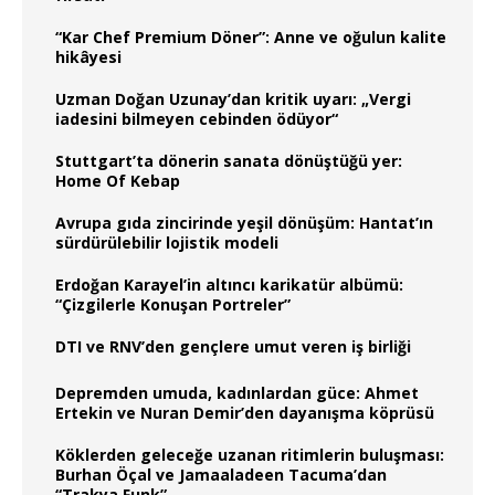
“Kar Chef Premium Döner”: Anne ve oğulun kalite
hikâyesi
Uzman Doğan Uzunay’dan kritik uyarı: „Vergi
iadesini bilmeyen cebinden ödüyor“
Stuttgart’ta dönerin sanata dönüştüğü yer:
Home Of Kebap
Avrupa gıda zincirinde yeşil dönüşüm: Hantat’ın
sürdürülebilir lojistik modeli
Erdoğan Karayel’in altıncı karikatür albümü:
“Çizgilerle Konuşan Portreler”
DTI ve RNV’den gençlere umut veren iş birliği
Depremden umuda, kadınlardan güce: Ahmet
Ertekin ve Nuran Demir’den dayanışma köprüsü
Köklerden geleceğe uzanan ritimlerin buluşması:
Burhan Öçal ve Jamaaladeen Tacuma’dan
“Trakya Funk”