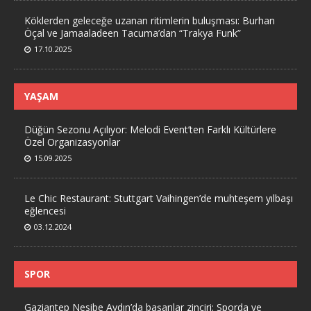
Köklerden geleceğe uzanan ritimlerin buluşması: Burhan
Öçal ve Jamaaladeen Tacuma’dan “Trakya Funk”
17.10.2025
YAŞAM
Düğün Sezonu Açılıyor: Melodi Event’ten Farklı Kültürlere
Özel Organizasyonlar
15.09.2025
Le Chic Restaurant: Stuttgart Vaihingen’de muhteşem yılbaşı
eğlencesi
03.12.2024
SPOR
Gaziantep Nesibe Aydın’da başarılar zinciri: Sporda ve