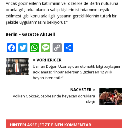
Ancak göçmenlerin katılımının ve özellikle de Berlin nüfusuna
oranla göç arka planına sahip kişilerin istihdamının teşvik
edilmesi gibi konularla ilgili yasanın gerekliliklerinin tutarlı bir
şekilde uygulanmasını bekliyoruz.”
Berlin – Gazette Aktuell
F
T
W
M
C
T
a
w
h
e
o
ei
VORHERIGER
c
it
at
ss
p
le
Uzman Doğan Uzunay’dan otomatik bilgi paylaşımı
e
te
s
a
y
n
açıklaması: “İhbar edersen 5 gizlersen 12 yıllık
beyan istenebilir“
b
r
A
g
Li
NÄCHSTER
o
p
e
n
Volkan Gökçek, cephesinde heyecan doruklara
o
p
k
ulaştı
k
HINTERLASSE JETZT EINEN KOMMENTAR