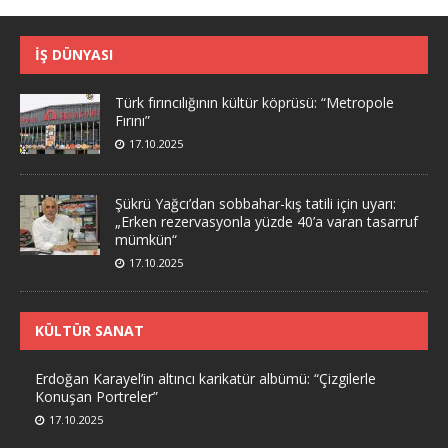
İŞ DÜNYASI
Türk fırıncılığının kültür köprüsü: “Metropole
Fırını”
17.10.2025
Şükrü Yağcı’dan sobbahar-kış tatili için uyarı:
„Erken rezervasyonla yüzde 40’a varan tasarruf
mümkün“
17.10.2025
KÜLTÜR SANAT
Erdoğan Karayel’in altıncı karikatür albümü: “Çizgilerle
Konuşan Portreler”
17.10.2025