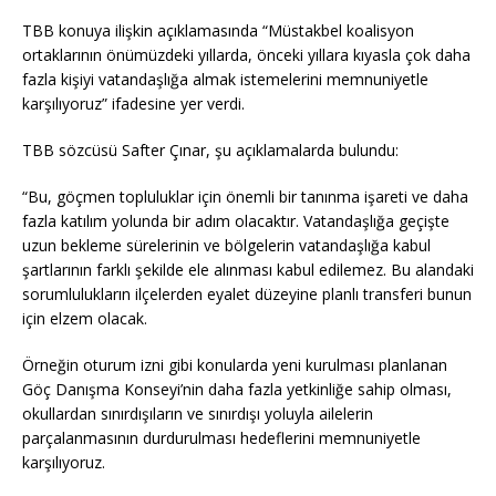
b
r
A
g
Li
o
p
e
n
TBB konuya ilişkin açıklamasında “Müstakbel koalisyon
ortaklarının önümüzdeki yıllarda, önceki yıllara kıyasla çok daha
o
p
k
fazla kişiyi vatandaşlığa almak istemelerini memnuniyetle
k
karşılıyoruz” ifadesine yer verdi.
TBB sözcüsü Safter Çınar, şu açıklamalarda bulundu:
“Bu, göçmen topluluklar için önemli bir tanınma işareti ve daha
fazla katılım yolunda bir adım olacaktır. Vatandaşlığa geçişte
uzun bekleme sürelerinin ve bölgelerin vatandaşlığa kabul
şartlarının farklı şekilde ele alınması kabul edilemez. Bu alandaki
sorumlulukların ilçelerden eyalet düzeyine planlı transferi bunun
için elzem olacak.
Örneğin oturum izni gibi konularda yeni kurulması planlanan
Göç Danışma Konseyi’nin daha fazla yetkinliğe sahip olması,
okullardan sınırdışıların ve sınırdışı yoluyla ailelerin
parçalanmasının durdurulması hedeflerini memnuniyetle
karşılıyoruz.