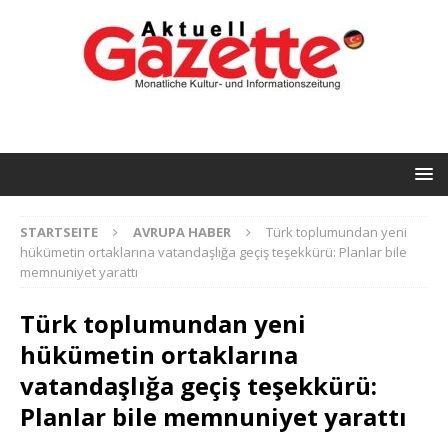
STARTSEITE
AVRUPA HABER
Türk toplumundan yeni
hükümetin ortaklarına vatandaşlığa geçiş teşekkürü: Planlar bile
memnuniyet yarattı
Türk toplumundan yeni
hükümetin ortaklarına
vatandaşlığa geçiş teşekkürü:
Planlar bile memnuniyet yarattı