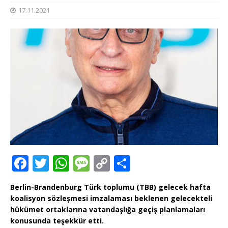
17.11.2021
F
T
W
M
C
T
a
w
h
e
o
ei
Berlin-Brandenburg Türk toplumu (TBB) gelecek hafta
c
it
at
ss
p
le
koalisyon sözleşmesi imzalaması beklenen gelecekteli
e
te
s
a
y
n
hükümet ortaklarına vatandaşlığa geçiş planlamaları
konusunda teşekkür etti.