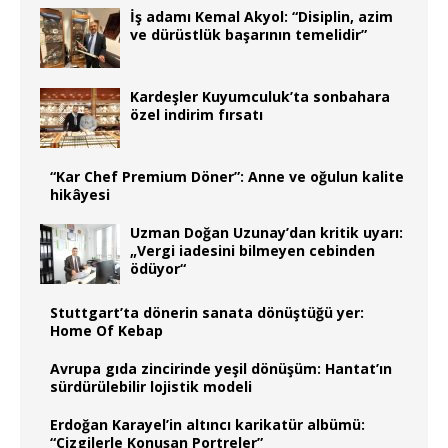
İş adamı Kemal Akyol: “Disiplin, azim
ve dürüstlük başarının temelidir”
Kardeşler Kuyumculuk’ta sonbahara
özel indirim fırsatı
“Kar Chef Premium Döner”: Anne ve oğulun kalite
hikâyesi
Uzman Doğan Uzunay’dan kritik uyarı:
„Vergi iadesini bilmeyen cebinden
ödüyor“
Stuttgart’ta dönerin sanata dönüştüğü yer:
Home Of Kebap
Avrupa gıda zincirinde yeşil dönüşüm: Hantat’ın
sürdürülebilir lojistik modeli
Erdoğan Karayel’in altıncı karikatür albümü:
“Çizgilerle Konuşan Portreler”