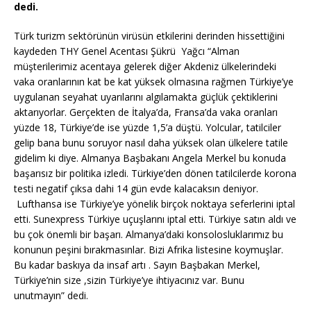
k
dedi.
Türk turizm sektörünün virüsün etkilerini derinden hissettiğini
kaydeden THY Genel Acentası Şükrü Yağcı “Alman
müşterilerimiz acentaya gelerek diğer Akdeniz ülkelerindeki
vaka oranlarının kat be kat yüksek olmasına rağmen Türkiye’ye
uygulanan seyahat uyarılarını algılamakta güçlük çektiklerini
aktarıyorlar. Gerçekten de İtalya’da, Fransa’da vaka oranları
yüzde 18, Türkiye’de ise yüzde 1,5’a düştü. Yolcular, tatilciler
gelip bana bunu soruyor nasıl daha yüksek olan ülkelere tatile
gidelim ki diye. Almanya Başbakanı Angela Merkel bu konuda
başarısız bir politika izledi. Türkiye’den dönen tatilcilerde korona
testi negatif çıksa dahi 14 gün evde kalacaksın deniyor.
Lufthansa ise Türkiye’ye yönelik birçok noktaya seferlerini iptal
etti. Sunexpress Türkiye uçuşlarını iptal etti. Türkiye satın aldı ve
bu çok önemli bir başarı. Almanya’daki konsolosluklarımız bu
konunun peşini bırakmasınlar. Bizi Afrika listesine koymuşlar.
Bu kadar baskıya da insaf artı . Sayın Başbakan Merkel,
Türkiye’nin size ,sizin Türkiye’ye ihtiyacınız var. Bunu
unutmayın” dedi.