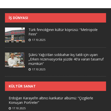
İŞ DÜNYASI
Türk fırıncılığının kültür köprüsü: “Metropole
Fırını”
17.10.2025
Şükrü Yağcı’dan sobbahar-kış tatili için uyarı:
„Erken rezervasyonla yüzde 40’a varan tasarruf
mümkün“
17.10.2025
KÜLTÜR SANAT
Erdoğan Karayel’in altıncı karikatür albümü: “Çizgilerle
Konuşan Portreler”
17.10.2025