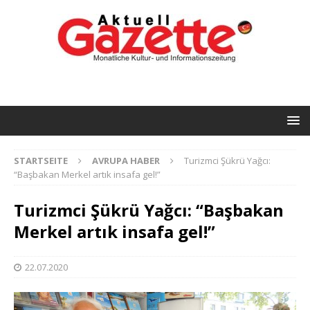
STARTSEITE
AVRUPA HABER
Turizmci Şükrü Yağcı:
“Başbakan Merkel artık insafa gel!”
Turizmci Şükrü Yağcı: “Başbakan
Merkel artık insafa gel!”
22.07.2020