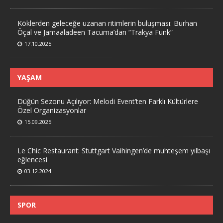
Köklerden geleceğe uzanan ritimlerin buluşması: Burhan
Öçal ve Jamaaladeen Tacuma’dan “Trakya Funk”
17.10.2025
YAŞAM
Düğün Sezonu Açılıyor: Melodi Event’ten Farklı Kültürlere
Özel Organizasyonlar
15.09.2025
Le Chic Restaurant: Stuttgart Vaihingen’de muhteşem yılbaşı
eğlencesi
03.12.2024
SPOR