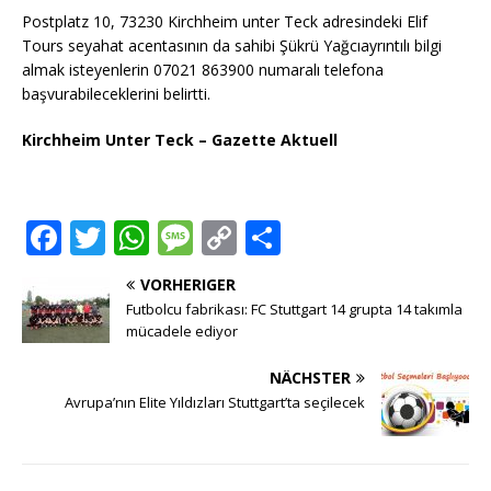
Postplatz 10, 73230 Kirchheim unter Teck adresindeki Elif
Tours seyahat acentasının da sahibi Şükrü Yağcıayrıntılı bilgi
almak isteyenlerin 07021 863900 numaralı telefona
başvurabileceklerini belirtti.
Kirchheim Unter Teck – Gazette Aktuell
F
T
W
M
C
T
a
w
h
e
o
ei
VORHERIGER
c
it
at
ss
p
le
Futbolcu fabrikası: FC Stuttgart 14 grupta 14 takımla
e
te
s
a
y
n
mücadele ediyor
b
r
A
g
Li
NÄCHSTER
o
p
e
n
Avrupa’nın Elite Yıldızları Stuttgart’ta seçilecek
o
p
k
k