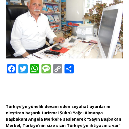
F
T
W
M
C
T
a
w
h
e
o
ei
c
it
at
ss
p
le
e
te
s
a
y
n
b
r
A
g
Li
Türkiye’ye yönelik devam eden seyahat uyarılarını
o
p
e
n
eleştiren başarılı turizmci Şükrü Yağcı Almanya
Başbakanı Angela Merkel’e seslenerek “Sayın Başbakan
o
p
k
Merkel, Türkiye’nin size sizin Türkiye’ye ihtiyacınız var”