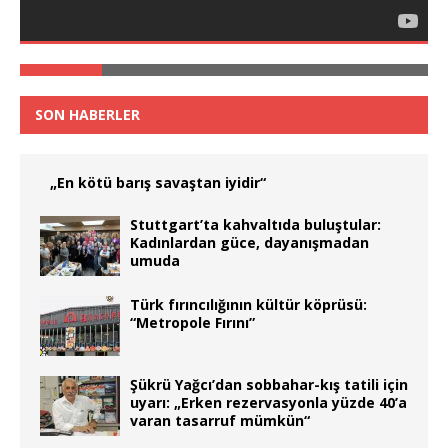
SON HABERLER
„En kötü barış savaştan iyidir“
Stuttgart’ta kahvaltıda buluştular:
Kadınlardan güce, dayanışmadan
umuda
Türk fırıncılığının kültür köprüsü:
“Metropole Fırını”
Şükrü Yağcı’dan sobbahar-kış tatili için
uyarı: „Erken rezervasyonla yüzde 40’a
varan tasarruf mümkün“