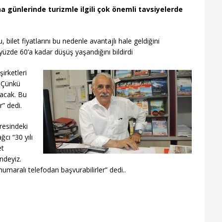
 günlerinde turizmle ilgili çok önemli tavsiyelerde
bilet fiyatlarını bu nedenle avantajlı hale geldiğini
yüzde 60’a kadar düşüş yaşandığını bildirdi
irketleri
. Çünkü
yacak. Bu
r” dedi.
resindeki
cı “30 yılı
et
ndeyiz.
numaralı telefodan başvurabilirler” dedi..