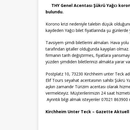
e
te
s
a
y
n
THY Genel Acentası Şükrü Yağcı korona
bulundu.
b
r
A
g
Li
o
p
e
n
Korono krizi nedeniyle talebin düşük olduğunu, 
kaydeden Yağcı bilet fiyatlarında şu günlerde 
o
p
k
k
Tavsiyem şimdi biletlerini almaları. Hava yolu ş
tarafından iptaller olduğunda kayıpları olmaz
firmanın tarih değiştirmes, fiyatlara yansıma
yüzden şimdiden biletlerinizi almakta yarar va
Postplatz 10, 73230 Kirchheim unter Teck ad
Elif Tours seyahat acentasının sahibi Şükrü Yağ
aşkın zamandır Türizim acentası olarak hizm
vermekteyiz. Müşterilerimizin 24 saat hizmeti
Ayrıntılı bilgi almak isteyenler 07021 863900 
Kirchheim Unter Teck – Gazette Aktuell