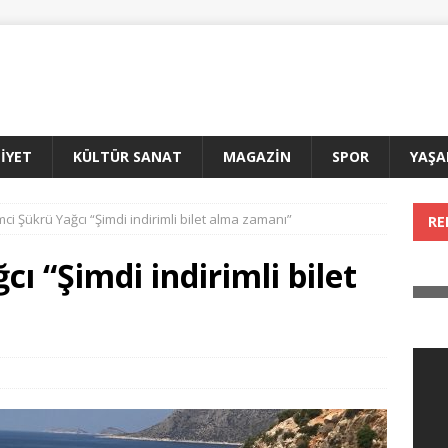
İYET
KÜLTÜR SANAT
MAGAZİN
SPOR
YAŞ
mci Şükrü Yağcı “Şimdi indirimli bilet alma zamanı”
RE
ı “Şimdi indirimli bilet