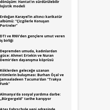
dönüşüm: Hantat’ın sürdürülebilir
lojistik modeli
Erdoğan Karayel’in altıncı karikatür
albümü: “Çizgilerle Konuşan
Portreler”
DTI ve RNV’den gençlere umut veren
iş birliği
Depremden umuda, kadınlardan
güce: Ahmet Ertekin ve Nuran
Demir’den dayanışma köprüsü
Köklerden geleceğe uzanan
ritimlerin buluşması: Burhan Öçal ve
Jamaaladeen Tacuma’dan “Trakya
Funk”
Almanya’da sosyal yardıma darbe:
„Bürgergeld“ tarihe karışıyor
Ateş Fahrschule yeni adresinde