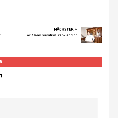
NÄCHSTER
r
Air Clean hayatınızı renklendirir
R
n