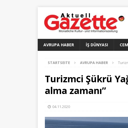
AVRUPA HABER
İŞ DÜNYASI
CEM
STARTSEITE
AVRUPA HABER
Turiz
Turizmci Şükrü Yağc
alma zamanı”
04.11.2020