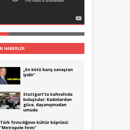
N HABERLER
„En kötü barış savaştan
iyidir“
Stuttgart’ta kahvaltıda
buluştular: Kadınlardan
güce, dayanışmadan
umuda
Türk fırıncılığının kültür köprüsü:
“Metropole Fırını”