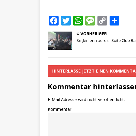
F
T
W
M
C
T
a
w
h
e
o
ei
VORHERIGER
c
it
at
ss
p
le
Seçkinlerin adresi: Suite Club Ba
e
te
s
a
y
n
b
r
A
g
Li
o
p
e
n
HINTERLASSE JETZT EINEN KOMMENTA
o
p
k
Kommentar hinterlasse
k
E-Mail Adresse wird nicht veröffentlicht.
Kommentar