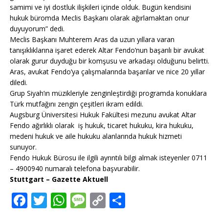
samimi ve iyi dostluk ilişkileri içinde olduk. Bugün kendisini
hukuk büromda Meclis Başkanı olarak ağırlamaktan onur
duyuyorum” dedi.
Meclis Başkanı Muhterem Aras da uzun yıllara varan
tanışıklıklarına işaret ederek Altar Fendo’nun başarılı bir avukat
olarak gurur duyduğu bir komşusu ve arkadaşı olduğunu belirtti.
Aras, avukat Fendo’ya çalışmalarında başarılar ve nice 20 yıllar
diledi.
Grup Siyah’ın müzikleriyle zenginleştirdiği programda konuklara
Türk mutfağını zengin çeşitleri ikram edildi.
Augsburg Üniversitesi Hukuk Fakültesi mezunu avukat Altar
Fendo ağırlıklı olarak
iş hukuk, ticaret hukuku, kira hukuku,
medeni hukuk ve aile hukuku alanlarında hukuk hizmeti
sunuyor.
Fendo Hukuk Bürosu ile ilgili ayrıntılı bilgi almak isteyenler 0711
– 4900940 numaralı telefona başvurabilir.
Stuttgart – Gazette Aktuell
F
T
W
M
C
T
ac
w
h
e
o
ei