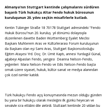
a
w
h
e
o
ei
Almanya’nın Stuttgart kentinde çalışmalarını sürdüren
c
it
at
ss
p
le
başarılı Türk hukukçu Altar Fendo hukuk bürosunun
e
te
s
a
y
n
kuruluşunun 20. yılını seçkin misafirlerle kutladı.
b
r
A
g
Li
Kentin Tübinger Straße 18 70178 Stuttgart adresindeki “Fendo
o
p
e
n
Hukuk Bürosu”nun 20. kuruluş
yıl dönümü dolayısıyla
düzenlenen davette Baden Württemberg Eyalet Meclisi
o
p
k
Başkanı Muhterem Aras ve Kültürlerarası Forum kuruluşunun
k
da Başkanı olan eşi Sami Aras, Stuttgart Başkonsolosluğu
Eğitim Ataşesi Yrd. Doç. Dr. Ümit Kaptı, annesi Yurdagül Günal,
ağabeyi Alpaslan Fendo, yengesi
Deanna Nelson-Fendo,
yeğenleri
Mara Nelson-Fendo ve Edis Nelson-Fendo başta
omak üzere siyaset, hukuk, kültür-sanat ve medya alanından
çok özel isimler katıldı.
Türk hukukçu Fendo açış konuşmasında mezun olduğu günden
bu yana bir hukukçu olarak mesleğini ilk günkü heyecan ve
sevgiyle icra ettiğini dile getirdi. Stuttgart kentinde 20 yıldan bu