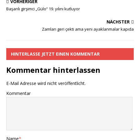
VORHERIGER
e
itt
at
ss
p
le
Başarılı girşimci „Gülo“ 19. yılını kutluyor
b
er
s
a
y
n
NÄCHSTER
o
A
g
Li
Zamları geri çekti ama yeni ayaklanmalar kapıda
o
p
e
n
k
p
k
HINTERLASSE JETZT EINEN KOMMENTAR
Kommentar hinterlassen
E-Mail Adresse wird nicht veröffentlicht.
Kommentar
Name
*