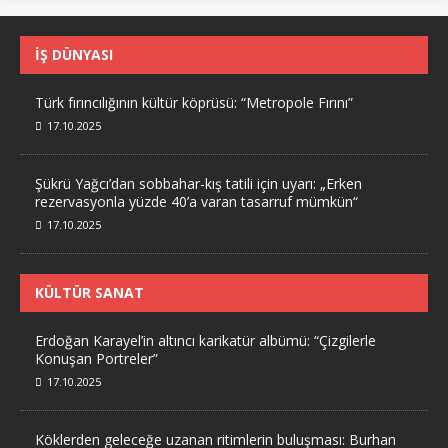
İŞ DÜNYASI
Türk fırıncılığının kültür köprüsü: “Metropole Fırını”
17.10.2025
Şükrü Yağcı’dan sobbahar-kış tatili için uyarı: „Erken
rezervasyonla yüzde 40’a varan tasarruf mümkün“
17.10.2025
KÜLTÜR SANAT
Erdoğan Karayel’in altıncı karikatür albümü: “Çizgilerle
Konuşan Portreler”
17.10.2025
Köklerden geleceğe uzanan ritimlerin buluşması: Burhan