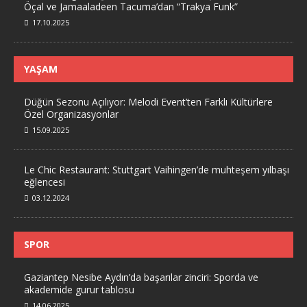
Öçal ve Jamaaladeen Tacuma’dan “Trakya Funk”
17.10.2025
YAŞAM
Düğün Sezonu Açılıyor: Melodi Event’ten Farklı Kültürlere
Özel Organizasyonlar
15.09.2025
Le Chic Restaurant: Stuttgart Vaihingen’de muhteşem yılbaşı
eğlencesi
03.12.2024
SPOR
Gaziantep Nesibe Aydın’da başarılar zinciri: Sporda ve
akademide gurur tablosu
14.06.2025