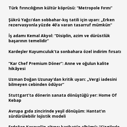
Türk fırıncılığının kültür köprüsü: “Metropole Fırını”
Şükrü Yağcı’dan sobbahar-kış tatili için uyarı: „Erken
rezervasyonla yüzde 40’a varan tasarruf mümkün“
İş adamı Kemal Akyol: “Disiplin, azim ve dürüstlük
başarının temelidir”
Kardeşler Kuyumculuk’ta sonbahara özel indirim fırsatı
“Kar Chef Premium Döner”: Anne ve oğulun kalite
hikâyesi
Uzman Doğan Uzunay’dan kritik uyarı: „Vergi iadesini
bilmeyen cebinden ödüyor“
Stuttgart’ta dönerin sanata dönüştüğü yer: Home Of
Kebap
Avrupa gıda zincirinde yeşil dönüşüm: Hantat’ın
sürdürülebilir lojistik modeli
Erdoğan Karayel’in altıncı karikatür albümü: “Çizgilerle