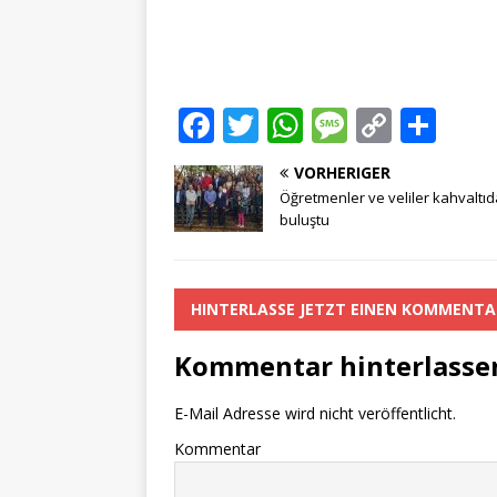
F
T
W
M
C
T
a
w
h
e
o
ei
VORHERIGER
c
it
at
ss
p
le
Öğretmenler ve veliler kahvaltıd
e
te
s
a
y
n
buluştu
b
r
A
g
Li
o
p
e
n
HINTERLASSE JETZT EINEN KOMMENTA
o
p
k
Kommentar hinterlasse
k
E-Mail Adresse wird nicht veröffentlicht.
Kommentar