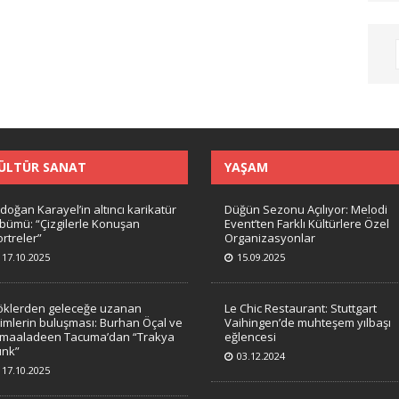
ÜLTÜR SANAT
YAŞAM
doğan Karayel’in altıncı karikatür
Düğün Sezonu Açılıyor: Melodi
lbümü: “Çizgilerle Konuşan
Event’ten Farklı Kültürlere Özel
rtreler”
Organizasyonlar
17.10.2025
15.09.2025
öklerden geleceğe uzanan
Le Chic Restaurant: Stuttgart
timlerin buluşması: Burhan Öçal ve
Vaihingen’de muhteşem yılbaşı
amaaladeen Tacuma’dan “Trakya
eğlencesi
unk”
03.12.2024
17.10.2025