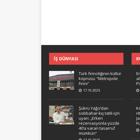
İŞ DÜNYASI
K
Türk fırıncılığının kültür
Er
köprüsü: “Metropole
a
Fırını”
Po
17.10.2025
Şükrü Yağcı’dan
K
sobbahar-kış tatili için
ri
uyarı: „Erken
J
rezervasyonla yüzde
F
40’a varan tasarruf
mümkün“
17.10.2025