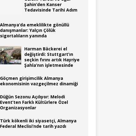
Şahin’den Kanser
Tedavisinde Tarihi Adım
Almanya‘da emeklilikte gönüllü
danışmanlar: Yalçın Çölük
sigortalıların yanında
Harman Bäckerei el
değiştirdi: Stuttgart’ın
seçkin fırını artık Hayriye
Şahla’nın işletmesinde
Göçmen girişimcilik Almanya
ekonomisinin vazgeçilmez dinamiği
Düğün Sezonu Açılıyor: Melodi
Event’ten Farklı Kültürlere Özel
Organizasyonlar
Türk kökenli iki siyasetçi, Almanya
Federal Meclisi’nde tarih yazdı