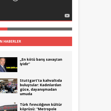
N HABERLER
„En kötü barış savaştan
iyidir“
Stuttgart’ta kahvaltıda
buluştular: Kadınlardan
güce, dayanışmadan
umuda
Türk fırıncılığının kültür
köprüsü: “Metropole