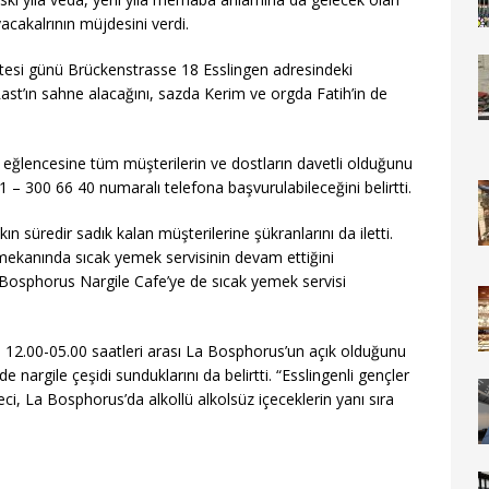
acakalrının müjdesini verdi.
rtesi günü Brückenstrasse 18 Esslingen adresindeki
t’ın sahne alacağını, sazda Kerim ve orgda Fatih’in de
 eğlencesine tüm müşterilerin ve dostların davetli olduğunu
11 – 300 66 40 numaralı telefona baş
vurulabileceğini belirtti.
n süredir sadık kalan müşterilerine şükranlarını da iletti.
mekanında sıcak yemek servisinin devam ettiğini
Bosphorus Nargile Cafe’ye de sıcak yemek servisi
nu 12.00-05.00 saatleri arası La Bosphorus’un açık olduğunu
nargile çeşidi sunduklarını da belirtti. “Esslingenli gençler
eci, La Bosphorus’da alkollü alkolsüz içeceklerin yanı sıra