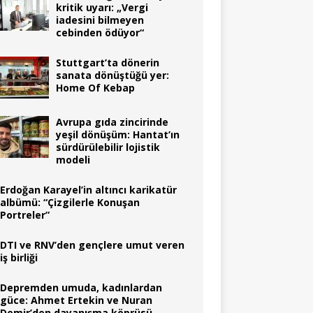
kritik uyarı: „Vergi
iadesini bilmeyen
cebinden ödüyor“
Stuttgart’ta dönerin
sanata dönüştüğü yer:
Home Of Kebap
Avrupa gıda zincirinde
yeşil dönüşüm: Hantat’ın
sürdürülebilir lojistik
modeli
Erdoğan Karayel’in altıncı karikatür
albümü: “Çizgilerle Konuşan
Portreler”
DTI ve RNV’den gençlere umut veren
iş birliği
Depremden umuda, kadınlardan
güce: Ahmet Ertekin ve Nuran
Demir’den dayanışma köprüsü