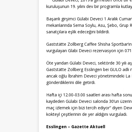
b
r
A
g
Li
kuruluşunun 19. yılını dev bir programla kutlay
o
p
e
n
Başarılı girşimci Gülabi Deveci 1 Aralık Cuma
o
p
k
mekanlarında Sema Soylu, Asu, Şebo, Grup Ras
k
sanatçılara eşlik edeceğini bildirdi.
Gaststätte Zollberg Caffee Shisha Sportbar’ın
vurgulayan Glabi Deveci rezervasyon için 07
Öte yandan Gülabi Deveci, sektörde 30 yılı aşkı
Gaststätte Zollberg Esslingen bei GULO adlı 
ancak oğlu İbrahim Deveci yönetimindeki La 
gönderdiklerini dile getirdi.
Hafta içi 12.00-03.00 saatleri arası hafta so
kaydeden Gülabi Deveci salonda 30’un üzerinde 
maç izlemek için bizi tercih ediyor“ diyen Dev
kokteyl çeşitlerinin de yer aldığını vurguladı.
Esslingen – Gazette Aktuell