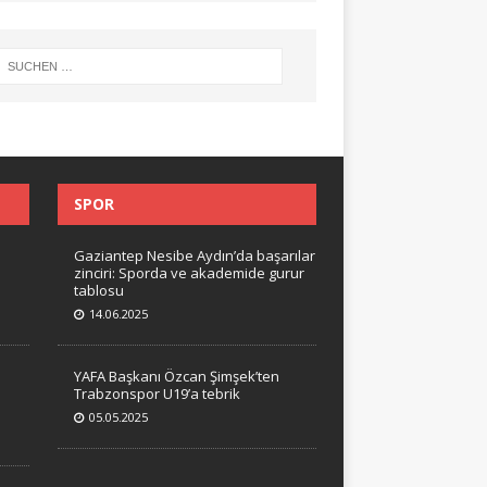
SPOR
Gaziantep Nesibe Aydın’da başarılar
zinciri: Sporda ve akademide gurur
tablosu
14.06.2025
YAFA Başkanı Özcan Şimşek’ten
Trabzonspor U19’a tebrik
05.05.2025