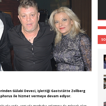
SO
inden Gülabi Deveci, işlettiği Gaststätte Zollberg
osphorus ile hizmet vermeye devam ediyor.
ski yıla veda, yeni yıla merhaba anlamına da gelecek olan