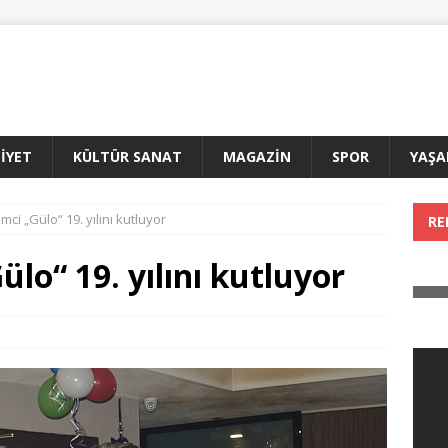
İYET
KÜLTÜR SANAT
MAGAZİN
SPOR
YAŞ
imci „Gülo“ 19. yılını kutluyor
RE
ülo“ 19. yılını kutluyor