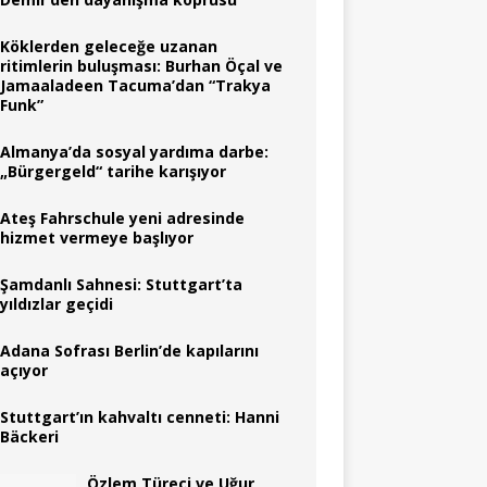
Köklerden geleceğe uzanan
ritimlerin buluşması: Burhan Öçal ve
Jamaaladeen Tacuma’dan “Trakya
Funk”
Almanya’da sosyal yardıma darbe:
„Bürgergeld“ tarihe karışıyor
Ateş Fahrschule yeni adresinde
hizmet vermeye başlıyor
Şamdanlı Sahnesi: Stuttgart’ta
yıldızlar geçidi
Adana Sofrası Berlin’de kapılarını
açıyor
Stuttgart’ın kahvaltı cenneti: Hanni
Bäckeri
Özlem Türeci ve Uğur