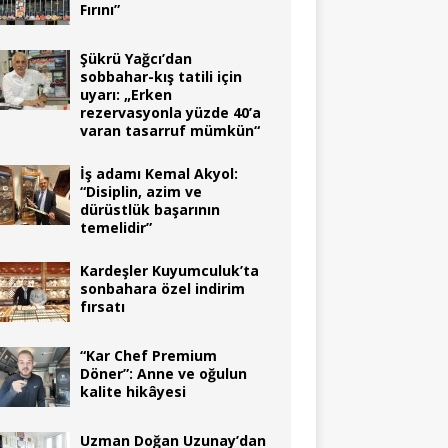
Fırını”
Şükrü Yağcı’dan
sobbahar-kış tatili için
uyarı: „Erken
rezervasyonla yüzde 40’a
varan tasarruf mümkün“
İş adamı Kemal Akyol:
“Disiplin, azim ve
dürüstlük başarının
temelidir”
Kardeşler Kuyumculuk’ta
sonbahara özel indirim
fırsatı
“Kar Chef Premium
Döner”: Anne ve oğulun
kalite hikâyesi
Uzman Doğan Uzunay’dan