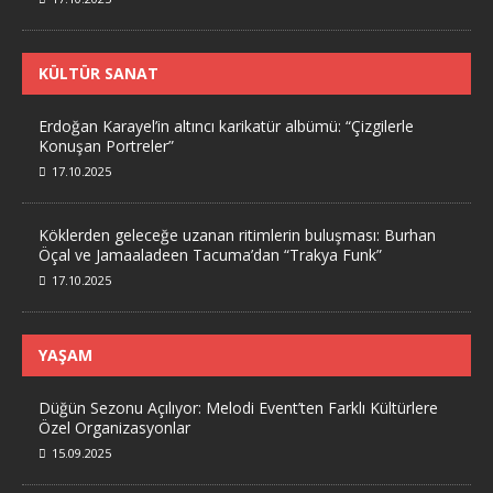
KÜLTÜR SANAT
Erdoğan Karayel’in altıncı karikatür albümü: “Çizgilerle
Konuşan Portreler”
17.10.2025
Köklerden geleceğe uzanan ritimlerin buluşması: Burhan
Öçal ve Jamaaladeen Tacuma’dan “Trakya Funk”
17.10.2025
YAŞAM
Düğün Sezonu Açılıyor: Melodi Event’ten Farklı Kültürlere
Özel Organizasyonlar
15.09.2025