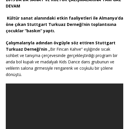
c
it
at
ss
p
le
DEVAM
e
te
s
a
y
n
Kültür sanat alanındaki etkin faaliyetleri ile Almanya’da
b
r
A
g
Li
öne çıkan Stuttgart Turkuaz Derneği’nin toplantısına
o
p
e
n
çocuklar “baskın“ yaptı.
o
p
k
Çalışmalarıyla adından övgüyle söz ettiren Stuttgart
k
Turkuaz Derneği’nin
„Bir Fincan Kahve“ eşliğinde sıcak
sohbet ve tanışma çerçevesinde gerçekleştirdiği program bir
anda bol kupalı ve madalyalı Kids Dance dans grubunun ve
velilerin salona girmesiyle rengarenk ve coşkulu bir şölene
dönüştü.