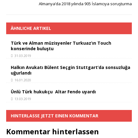
o
p
k
Almanya’da 2018 yılında 905 İslamcıya soruşturma
k
ÄHNLICHE ARTIKEL
Türk ve Alman müzisyenler Turkuaz’ın Touch
konserinde buluştu
31.03.2019
Halkın Avukatı Bülent Seçgin Stuttgart’da sonsuzluğa
uğurlandı
16.01.2020
Ünlü Türk hukukçu Altar Fendo uyardı
13.03.2019
HINTERLASSE JETZT EINEN KOMMENTAR
Kommentar hinterlassen