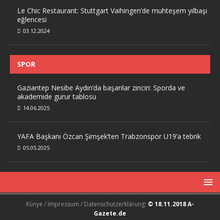
Le Chic Restaurant: Stuttgart Vaihingen’de muhteşem yılbaşı
eğlencesi
03.12.2024
SPOR
Gaziantep Nesibe Aydın’da başarılar zinciri: Sporda ve
akademide gurur tablosu
14.06.2025
YAFA Başkanı Özcan Şimşek’ten Trabzonspor U19’a tebrik
05.05.2025
Künye / Impressum / Datenschutzerklärung:
© 18.11.2018 A-
Gazete.de