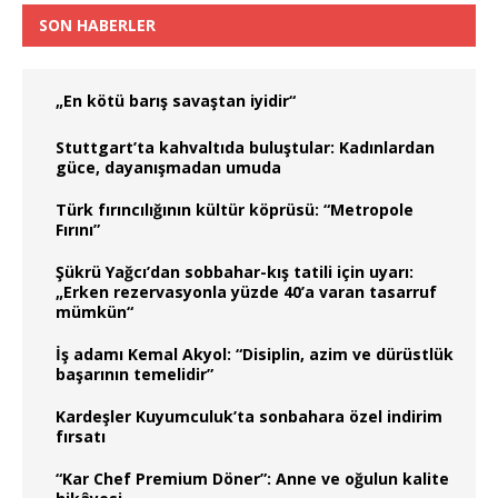
SON HABERLER
„En kötü barış savaştan iyidir“
Stuttgart’ta kahvaltıda buluştular: Kadınlardan
güce, dayanışmadan umuda
Türk fırıncılığının kültür köprüsü: “Metropole
Fırını”
Şükrü Yağcı’dan sobbahar-kış tatili için uyarı:
„Erken rezervasyonla yüzde 40’a varan tasarruf
mümkün“
İş adamı Kemal Akyol: “Disiplin, azim ve dürüstlük
başarının temelidir”
Kardeşler Kuyumculuk’ta sonbahara özel indirim
fırsatı
“Kar Chef Premium Döner”: Anne ve oğulun kalite