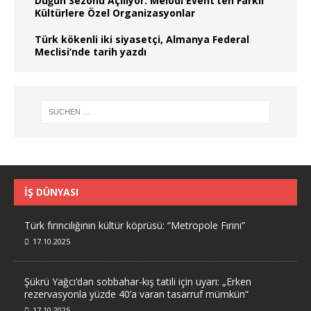
Düğün Sezonu Açılıyor: Melodi Event’ten Farklı
Kültürlere Özel Organizasyonlar
Türk kökenli iki siyasetçi, Almanya Federal
Meclisi’nde tarih yazdı
İŞ DÜNYASI
Türk fırıncılığının kültür köprüsü: “Metropole Fırını”
17.10.2025
Şükrü Yağcı’dan sobbahar-kış tatili için uyarı: „Erken
rezervasyonla yüzde 40’a varan tasarruf mümkün“
17.10.2025