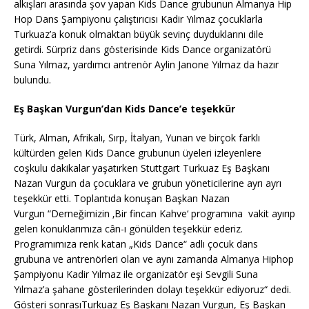
alkışları arasında şov yapan Kids Dance grubunun Almanya Hip
Hop Dans Şampiyonu çalıştırıcısı Kadir Yılmaz çocuklarla
Turkuaz’a konuk olmaktan büyük sevinç duyduklarını dile
getirdi. Sürpriz dans gösterisinde Kids Dance organizatörü
Suna Yılmaz, yardımcı antrenör Aylin Janone Yılmaz da hazır
bulundu.
Eş Başkan Vurgun’dan Kids Dance’e teşekkür
Türk, Alman, Afrikalı, Sırp, İtalyan, Yunan ve birçok farklı
kültürden gelen Kids Dance grubunun üyeleri izleyenlere
coşkulu dakikalar yaşatırken Stuttgart Turkuaz Eş Başkanı
Nazan Vurgun da çocuklara ve grubun yöneticilerine ayrı ayrı
teşekkür etti. Toplantıda konuşan Başkan Nazan
Vurgun “Derneğimizin ‚Bir fincan Kahve‘ programına vakit ayırıp
gelen konuklarımıza cân-ı gönülden teşekkür ederiz.
Programımıza renk katan „Kids Dance“ adlı çocuk dans
grubuna ve antrenörleri olan ve aynı zamanda Almanya Hiphop
Şampiyonu Kadir Yılmaz ile organizatör eşi Sevgili Suna
Yılmaz’a şahane gösterilerinden dolayı teşekkür ediyoruz“ dedi.
Gösteri sonrasıTurkuaz Eş Başkanı Nazan Vurgun, Eş Başkan