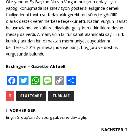
Öte yandan Eş Başkan Nazan Vurgun buluşma dolayısıyla
yaptığı konuşmada ise sinevizyon gösterisi eşliğinde dernek
faaliyetlerini tanıttı ve fedakarlık gerektiren süreçte gönüllü
olarak destek veren herkese teşekkür etti. Nazan Vurgun sanat
buluşmalarına ve kültürel diyaloğu geliştiren etkinliklere devam
mesajı da verdi. Almanya’nın kültür sanat alanındaki sayılı Türk
kuruluşlarından biri olmaktan memnuniyet duyduklarını
belirterek, 2019 yıl mesajında ise barış, hoşgörü ve dostluk
vurgusunda bulundu.
Esslingen – Gazette Aktuell
F
T
W
M
C
T
a
w
h
e
o
ei
c
it
at
ss
p
le
STUTTGART
TURKUAZ
e
te
s
a
y
n
VORHERIGER
b
r
A
g
Li
Engin Group’tan Duisburg şubesine dev açılış
o
p
e
n
NÄCHSTER