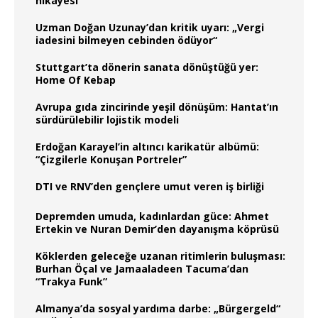
hikâyesi
Uzman Doğan Uzunay’dan kritik uyarı: „Vergi
iadesini bilmeyen cebinden ödüyor“
Stuttgart’ta dönerin sanata dönüştüğü yer:
Home Of Kebap
Avrupa gıda zincirinde yeşil dönüşüm: Hantat’ın
sürdürülebilir lojistik modeli
Erdoğan Karayel’in altıncı karikatür albümü:
“Çizgilerle Konuşan Portreler”
DTI ve RNV’den gençlere umut veren iş birliği
Depremden umuda, kadınlardan güce: Ahmet
Ertekin ve Nuran Demir’den dayanışma köprüsü
Köklerden geleceğe uzanan ritimlerin buluşması:
Burhan Öçal ve Jamaaladeen Tacuma’dan
“Trakya Funk”
Almanya’da sosyal yardıma darbe: „Bürgergeld“