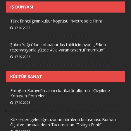
İŞ DÜNYASI
Türk fırıncılığının kültür köprüsü: “Metropole Fırını”
17.10.2025
Şükrü Yağcı’dan sobbahar-kış tatili için uyarı: „Erken
rezervasyonla yüzde 40’a varan tasarruf mümkün“
17.10.2025
KÜLTÜR SANAT
Erdoğan Karayel’in altıncı karikatür albümü: “Çizgilerle
Konuşan Portreler”
17.10.2025
Köklerden geleceğe uzanan ritimlerin buluşması: Burhan
Öçal ve Jamaaladeen Tacuma’dan “Trakya Funk”