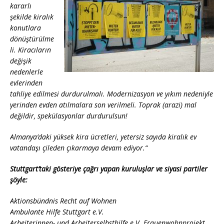
kararlı
şekilde kiralık
konutlara
dönüştürülme
li. Kiracıların
değişik
nedenlerle
evlerinden
tahliye edilmesi durdurulmalı. Modernizasyon ve yıkım nedeniyle
yerinden evden atılmalara son verilmeli. Toprak (arazi) mal
değildir, spekülasyonlar durdurulsun!
Almanya’daki yüksek kira ücretleri, yetersiz sayıda kiralık ev
vatandaşı çileden çıkarmaya devam ediyor.
“
Stuttgart’taki gösteriye çağrı yapan kuruluşlar ve siyasi partiler
şöyle:
Aktionsbündnis Recht auf Wohnen
Ambulante Hilfe Stuttgart e.V.
Arbeiterinnen- und Arbeiterselbsthilfe e.V. Frauenwohnprojekt