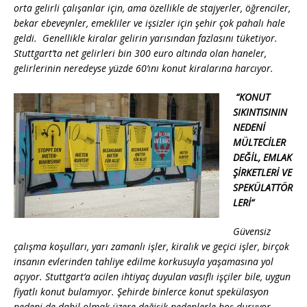
k
orta gelirli çalışanlar için, ama özellikle de stajyerler, öğrenciler,
bekar ebeveynler, emekliler ve işsizler için şehir çok pahalı hale
geldi. Genellikle kiralar gelirin yarısından fazlasını tüketiyor.
Stuttgart’ta net gelirleri
bin
300 euro altında olan haneler,
gelirlerinin neredeyse yüzde 60’ını konut kiralarına harcıyor.
“KONUT
SIKINTISININ
NEDENİ
MÜLTECİLER
DEĞİL, EMLAK
ŞİRKETLERİ VE
SPEKÜLATTÖR
LERİ“
Güvensiz
çalışma koşulları, yarı zamanlı işler, kiralık ve geçici işler, birçok
insanın evlerinden tahliye edilme korkusuyla yaşamasına yol
açıyor. Stuttgart’a acilen ihtiyaç duyulan vasıflı işçiler bile, uygun
fiyatlı konut bulamıyor. Şehirde binlerce konut spekülasyon
nedeni de dahil olmak üzere değişik nedenlerle boş duruyor,