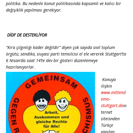
politika. Bu nedenle konut politikasında kapsamlı ve kalıcı bir
değişiklik yapılması gerekiyor.
DİDF DE DESTEKLİYOR
“
Kira çılgınlığı kader değildir
“ diyen çok sayıda sivil toplum
örgütü, sendika, siuyasi parti temsilcisi el ele vererek Stuttgart’ta
6 Nisan’da saat 14’te dev bir gösteri düzenlemeye
hazırlanıyorlar.
Konuya
ilişkin
www.mittend
emo-
stuttgart.de
in
ternet
siteisnden
Türkçe
yapılan