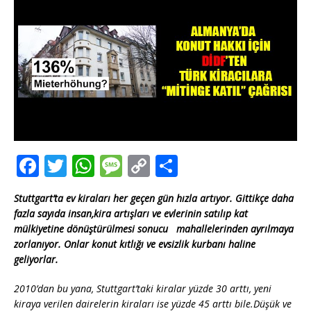
F
T
W
M
C
T
a
w
h
e
o
ei
Stuttgart’ta ev kiraları her geçen gün hızla artıyor. Gittikçe daha
c
it
at
ss
p
le
fazla sayıda insan
,
kira artışları ve evlerinin satılıp kat
e
te
s
a
y
n
mülkiyetine dönüştürülmesi sonucu mahallelerinden ayrılmaya
zorlanıyor.
Onlar konut kıtlığı ve evsizlik kurbanı haline
b
r
A
g
Li
geliyorlar.
o
p
e
n
2010’dan bu yana, Stuttgart’taki kiralar yüzde 30 arttı, yeni
o
p
k
kiraya verilen dairelerin kiraları ise yüzde 45 arttı bile
.
Düşük ve