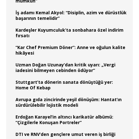
mümkün“
İş adamı Kemal Akyol: “Disiplin, azim ve dürüstlük
başarının temelidir”
Kardeşler Kuyumculuk’ta sonbahara özel indirim
fırsatı
“Kar Chef Premium Döner”: Anne ve oğulun kalite
hikâyesi
Uzman Doğan Uzunay’dan kritik uyarı: „Vergi
iadesini bilmeyen cebinden ödüyor“
Stuttgart’ta dönerin sanata dönüştüğü yer:
Home Of Kebap
Avrupa gıda zincirinde yeşil dönüşüm: Hantat’ın
sürdürülebilir lojistik modeli
Erdoğan Karayel’in altıncı karikatür albümü:
“Çizgilerle Konuşan Portreler”
DTI ve RNV’den gençlere umut veren iş birliği