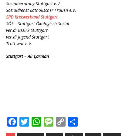
Sozialberatung Stuttgart e.V.
Sozialdienst katholischer Frauen e.V.
SPD Kreisverband Stuttgart
SÖS – Stuttgart Ökologisch Sozial
ver.di Bezirk Stuttgart
ver.di Jugend Stuttgart
Trott-war e.V.
Stuttgart – Ali Çarman
F
T
W
M
C
T
a
w
h
e
o
ei