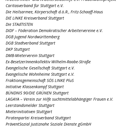
Caritasverband für Stuttgart e.V.
Die Heilsarmee, Körperschaft d.ö.R., Fritz-Schaaff-Haus
DIE LINKE Kreisverband Stuttgart
Die STAdTISTEN
DIDF – Föderation Demokratischer Arbeitervereine e.V.
DGB Jugend Nordwürttemberg
DGB Stadtverband Stuttgart
DKP Stuttgart
DMB-Mieterverein Stuttgart
Ex-BesetzerInnenkollektiv Wilhelm-Raabe-Straße
Evangelische Gesellschaft Stuttgart e.V.
Evangelische Wohnheime Stuttgart e.V.
Fraktionsgemeinschaft SÖS LINKE PluS
Initiative Klassenkampf Stuttgart
BÜNDNIS 90/DIE GRÜNEN Stuttgart
LAGAYA – Verein zur Hilfe suchtmittelabhängiger Frauen e.V.
Leerstandsmelder Stuttgart
Mieterinitiativen Stuttgart
Piratenpartei Kreisverband Stuttgart
PräventSozial Justiznahe Soziale Dienste gGmbH