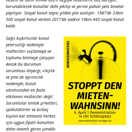
korunabilecek konutlar dahi yıkılıp ve yerine pahalı yeni binalar
yapılıyor. Sosyal konut sayısı yıldan yıla azalıyor. 1987’de 33
bin
500 sosyal konut varken 2017’de sadece 14
bin
443 sosyal konut
kaldı.
Sağcı kışkırtıcılar konut
yetersizliği nedeniyle
mültecileri suçlamaya ve
toplumu bölmeye çalışıyor.
Ancak bu durumun
sorumlusu önyargı, ırkçılık
ve yine de ayrımcılık
nedeniyle, konut
sıkıntısından en fazla
etkilenen mülteciler değil.
Sorumlular emlak şirketleri,
spekülatörler ve birkaç
kişinin kar etmesini herkes
için uygun fiyatlı konuttan
daha önemli gören şimdiki