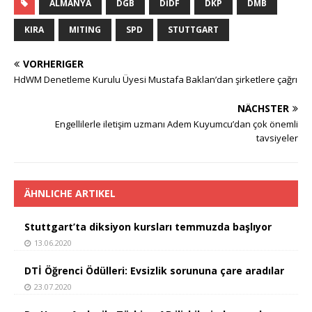
c
it
at
ss
p
le
ALMANYA
DGB
DİDF
DKP
DMB
e
te
s
a
y
n
KIRA
MITING
SPD
STUTTGART
b
r
A
g
Li
VORHERIGER
o
p
e
n
HdWM Denetleme Kurulu Üyesi Mustafa Baklan’dan şirketlere çağrı
o
p
k
NÄCHSTER
k
Engellilerle iletişim uzmanı Adem Kuyumcu’dan çok önemli
tavsiyeler
ÄHNLICHE ARTIKEL
Stuttgart’ta diksiyon kursları temmuzda başlıyor
13.06.2020
DTİ Öğrenci Ödülleri: Evsizlik sorununa çare aradılar
23.07.2020