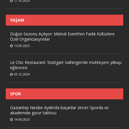
17.10.2025
YAŞAM
Düğün Sezonu Açılıyor: Melodi Event’ten Farklı Kültürlere
Özel Organizasyonlar
15.09.2025
Le Chic Restaurant: Stuttgart Vaihingen’de muhteşem yılbaşı
eğlencesi
03.12.2024
SPOR
Gaziantep Nesibe Aydın’da başarılar zinciri: Sporda ve
akademide gurur tablosu
14.06.2025