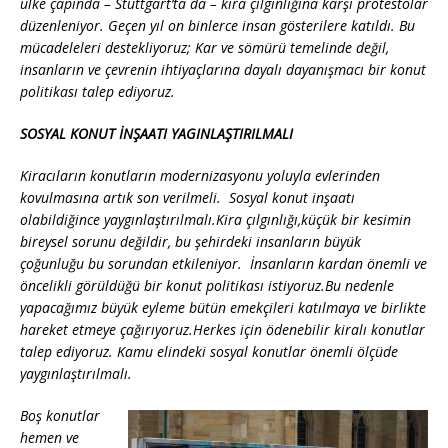
ülke çapında – Stuttgart’ta da – kira çılgınlığına karşı protestolar
düzenleniyor. Geçen yıl on binlerce insan gösterilere katıldı. Bu
mücadeleleri destekliyoruz; Kar ve sömürü temelinde değil,
insanların ve çevrenin ihtiyaçlarına dayalı dayanışmacı bir konut
politikası talep ediyoruz.
SOSYAL KONUT İNŞAATI YAGINLAŞTIRILMALI
Kiracıların konutların modernizasyonu yoluyla evlerinden
kovulmasına artık son verilmeli. Sosyal konut inşaatı
olabildiğince yaygınlaştırılmalı.
Kira çılgınlığı,
küçük bir kesimin
bireysel sorunu değildir, bu şehirdeki insanların büyük
çoğunluğu bu sorundan etkileniyor. İnsanların kardan önemli ve
öncelikli görüldüğü bir konut politikası istiyoruz.
Bu nedenle
yapacağımız büyük eyleme bütün emekçileri katılmaya ve birlikte
hareket etmeye çağırıyoruz.
Herkes için ödenebilir kiralı konutlar
talep ediyoruz. Kamu elindeki sosyal konutlar önemli ölçüde
yaygınlaştırılmalı.
Boş konutlar
hemen ve